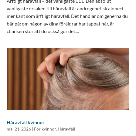
Ärftligt håravfall – det vanligaste 👱🏻‍♂️ Den absolut
vanligaste orsaken till håravfall är androgenetisk alopeci –
mer känt som ärftligt håravfall. Det handlar om generna du
bär på: om någon av dina föräldrar har tappat hår, är
chansen stor att du också gör det....
Håravfall kvinnor
maj 21, 2026
|
För kvinnor
,
Håravfall