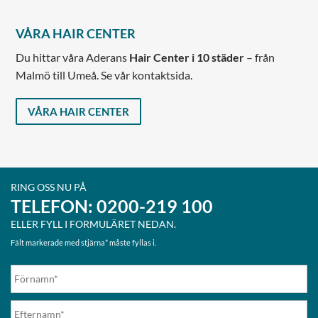
VÅRA HAIR CENTER
Du hittar våra Aderans
Hair Center i 10 städer
– från
Malmö till Umeå. Se vår kontaktsida.
VÅRA HAIR CENTER
RING OSS NU PÅ
TELEFON:
0200-219 100
ELLER FYLL I FORMULÄRET NEDAN.
Fält markerade med stjärna* måste fyllas i.
NAMN
*
F
E