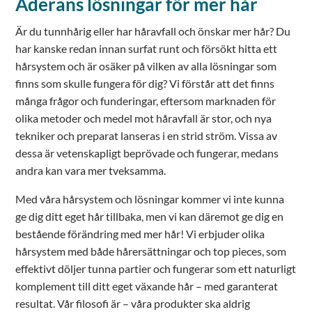
Aderans lösningar för mer hår
Är du tunnhårig eller har håravfall och önskar mer hår? Du
har kanske redan innan surfat runt och försökt hitta ett
hårsystem och är osäker på vilken av alla lösningar som
finns som skulle fungera för dig? Vi förstår att det finns
många frågor och funderingar, eftersom marknaden för
olika metoder och medel mot håravfall är stor, och nya
tekniker och preparat lanseras i en strid ström. Vissa av
dessa är vetenskapligt beprövade och fungerar, medans
andra kan vara mer tveksamma.
Med våra hårsystem och lösningar kommer vi inte kunna
ge dig ditt eget hår tillbaka, men vi kan däremot ge dig en
bestående förändring med mer hår! Vi erbjuder olika
hårsystem med både hårersättningar och top pieces, som
effektivt döljer tunna partier och fungerar som ett naturligt
komplement till ditt eget växande hår – med garanterat
resultat. Vår filosofi är – våra produkter ska aldrig